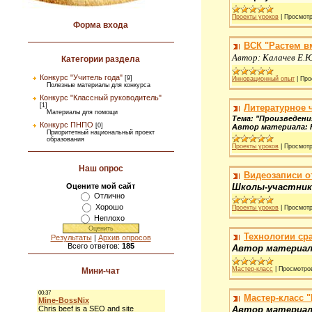
Проекты уроков
|
Просмотр
Форма входа
ВСК "Растем в
Автор: Калачев Е.Ю
Категории раздела
Конкурс "Учитель года"
[9]
Инновационный опыт
|
Про
Полезные материалы для конкурса
Конкурс "Классный руководитель"
[1]
Литературное 
Материалы для помощи
Тема: "Произведени
Конкурс ПНПО
[0]
Автор материала: К
Приоритетный национальный проект
образования
Проекты уроков
|
Просмотр
Наш опрос
Видеозаписи о
Оцените мой сайт
Школы-участники: 
Отлично
Хорошо
Проекты уроков
|
Просмотр
Неплохо
Технологии ср
Результаты
|
Архив опросов
Всего ответов:
185
Автор материала
Мастер-класс
|
Просмотро
Мини-чат
Мастер-класс 
Автор материала