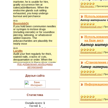
Мастер-класс
|
Просмотро
Использование
Автор материала: И
Инновационный опыт
|
Про
Использование
на базе англ
Автор матер
Инновационный опыт
|
Про
«Становление 
Для добавления необходима
Автор материа
авторизация
Инновационный опыт
|
Про
Друзья сайта
Информационна
Статистика
Инновационный опыт
|
Про
Онлайн всего:
1
Гостей:
1