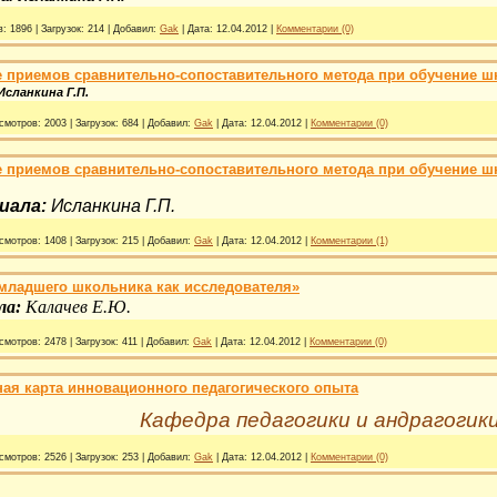
в:
1896
|
Загрузок:
214
|
Добавил:
Gak
|
Дата:
12.04.2012
|
Комментарии (0)
 приемов сравнительно-сопоставительного метода при обучение шк
сланкина Г.П.
смотров:
2003
|
Загрузок:
684
|
Добавил:
Gak
|
Дата:
12.04.2012
|
Комментарии (0)
 приемов сравнительно-сопоставительного метода при обучение ш
иала:
Исланкина Г.П.
смотров:
1408
|
Загрузок:
215
|
Добавил:
Gak
|
Дата:
12.04.2012
|
Комментарии (1)
младшего школьника как исследователя»
ла:
Калачев Е.Ю.
смотров:
2478
|
Загрузок:
411
|
Добавил:
Gak
|
Дата:
12.04.2012
|
Комментарии (0)
я карта инновационного педагогического опыта
Кафедра педагогики и андрагоги
смотров:
2526
|
Загрузок:
253
|
Добавил:
Gak
|
Дата:
12.04.2012
|
Комментарии (0)