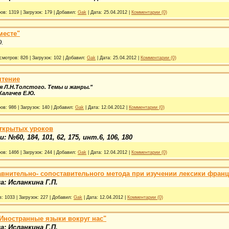
ов:
1319
|
Загрузок:
179
|
Добавил:
Gak
|
Дата:
25.04.2012
|
Комментарии (0)
месте"
.
смотров:
826
|
Загрузок:
102
|
Добавил:
Gak
|
Дата:
25.04.2012
|
Комментарии (0)
чтение
я Л.Н.Толстого. Темы и жанры."
алачев Е.Ю.
ов:
986
|
Загрузок:
140
|
Добавил:
Gak
|
Дата:
12.04.2012
|
Комментарии (0)
ткрытых уроков
№60, 184, 101, 62, 175, инт.6, 106, 180
ов:
1466
|
Загрузок:
244
|
Добавил:
Gak
|
Дата:
12.04.2012
|
Комментарии (0)
авнительно- сопоставительного метода при изучении лексики франц
: Исланкина Г.П.
в:
1033
|
Загрузок:
227
|
Добавил:
Gak
|
Дата:
12.04.2012
|
Комментарии (0)
"Иностранные языки вокруг нас"
: Исланкина Г.П.