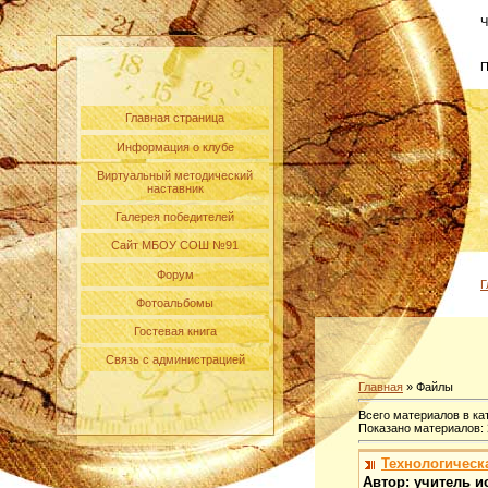
Ч
П
Главная страница
Информация о клубе
Виртуальный методический
наставник
Галерея победителей
Сайт МБОУ СОШ №91
Форум
Г
Фотоальбомы
Гостевая книга
Связь с администрацией
Главная
»
Файлы
Всего материалов в ка
Показано материалов
:
Технологическ
Автор: учитель 