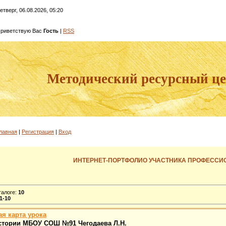
етверг, 06.08.2026, 05:20
риветствую Вас
Гость
|
RSS
Методический ресурсный ц
лавная
|
Регистрация
|
Вход
ИНТЕРНЕТ-ПОРТФОЛИО УЧАСТНИКА ПРОФЕССИ
талоге
:
10
1-10
ая карта урока
истории МБОУ СОШ №91 Чегодаева Л.Н.