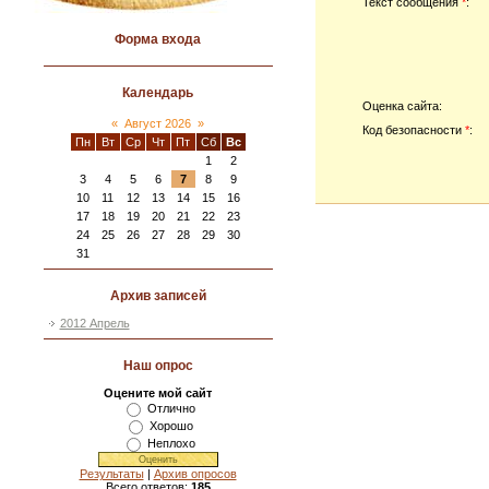
Текст сообщения
*
:
Форма входа
Календарь
Оценка сайта:
«
Август 2026
»
Код безопасности
*
:
Пн
Вт
Ср
Чт
Пт
Сб
Вс
1
2
3
4
5
6
7
8
9
10
11
12
13
14
15
16
17
18
19
20
21
22
23
24
25
26
27
28
29
30
31
Архив записей
2012 Апрель
Наш опрос
Оцените мой сайт
Отлично
Хорошо
Неплохо
Результаты
|
Архив опросов
Всего ответов:
185