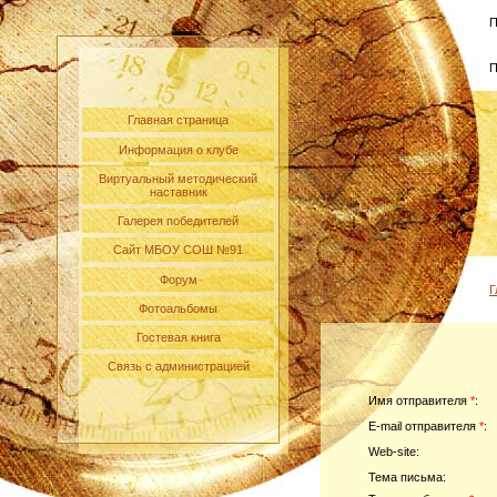
П
П
Главная страница
Информация о клубе
Виртуальный методический
наставник
Галерея победителей
Сайт МБОУ СОШ №91
Форум
Г
Фотоальбомы
Гостевая книга
Связь с администрацией
Имя отправителя
*
:
E-mail отправителя
*
:
Web-site:
Тема письма: